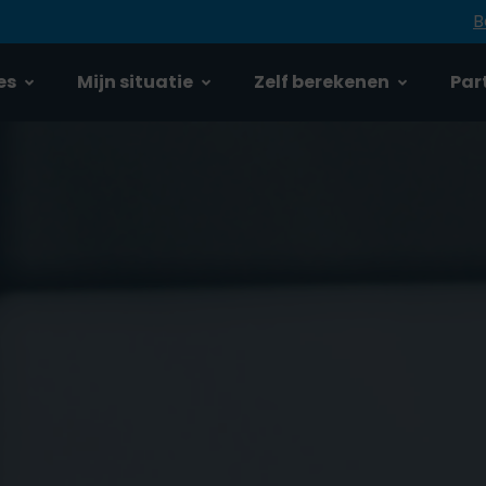
B
es
Mijn situatie
Zelf berekenen
Part