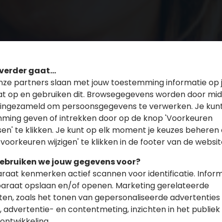
 verder gaat...
onze partners slaan met jouw toestemming informatie op 
t op en gebruiken dit. Browsegegevens worden door mid
 ingezameld om persoonsgegevens te verwerken. Je kunt
ming geven of intrekken door op de knop 'Voorkeuren
en' te klikken. Je kunt op elk moment je keuzes beheren
 voorkeuren wijzigen' te klikken in de footer van de websit
ebruiken we jouw gegevens voor?
raat kenmerken actief scannen voor identificatie. Infor
araat opslaan en/of openen. Marketing gerelateerde
iten, zoals het tonen van gepersonaliseerde advertenties
 advertentie- en contentmeting, inzichten in het publiek
 betrokken bij financiële keuzes
ontwikkeling.