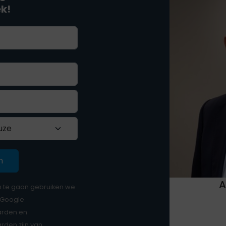
ek!
n
A
te gaan gebruiken we
 Google
arden
en
arden
zijn van