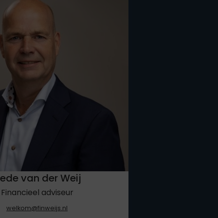
ede van der Weij
Financieel adviseur
welkom@finweijs.nl