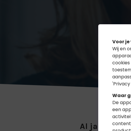
Voor je
Wij en 
apparaa
cookies
toestem
aanpass
'Privacy
Waar g
De appa
een app
activite
content,
Al jarenlang
product