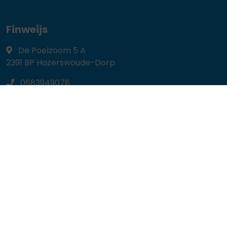
Finweijs
De Poelzoom 5 A
2391 BP
Hazerswoude-Dorp
0683949078
welkom@finweijs.nl
Navigeren
Hypotheekadvies
Mijn situatie
Zelf berekenen
Particulier