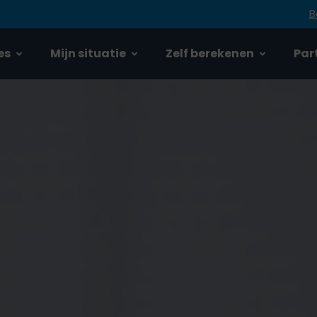
B
es
Mijn situatie
Zelf berekenen
Part