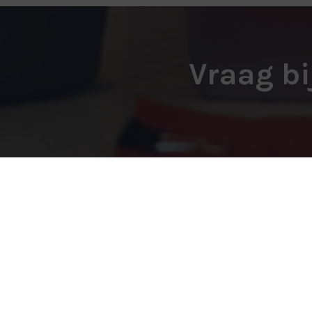
Vraag bi
Finweijs
De Poelzoom 5 A
2391 BP
Hazerswoude-Dorp