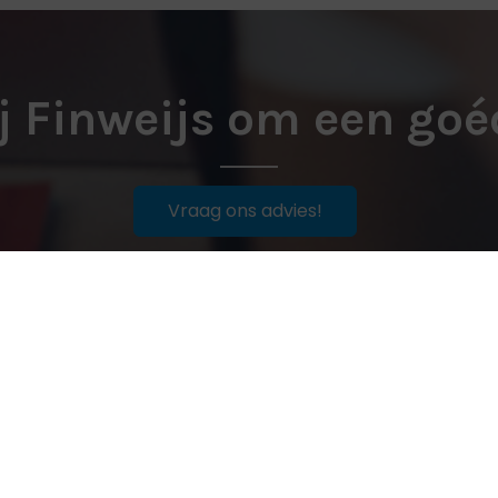
j Finweijs om een goé
Vraag ons advies!
Navigeren
Hypotheekadvies