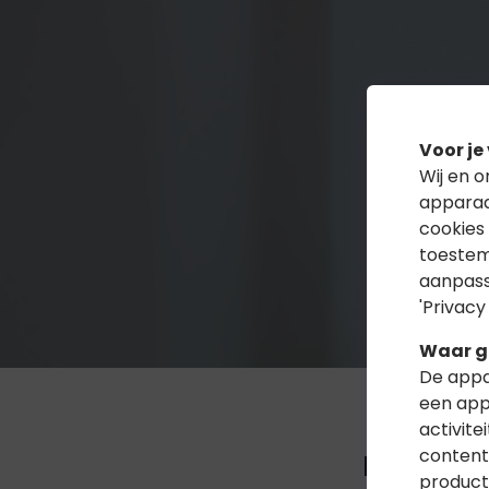
Voor je
Wij en 
apparaa
cookies
toestem
aanpass
'Privacy
Waar g
De appa
een app
activite
content,
Bekijk d
product