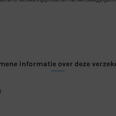
ucten of verzekeringsproducten met een beleggingsco
mene informatie over deze verzek
)