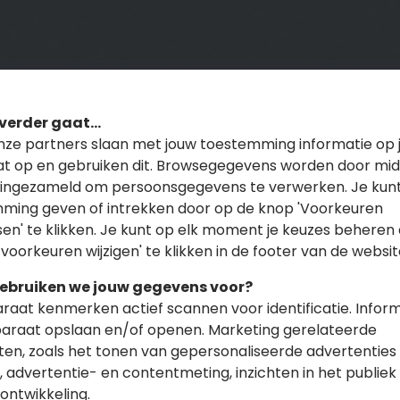
 verder gaat...
onze partners slaan met jouw toestemming informatie op 
t op en gebruiken dit. Browsegegevens worden door mid
 ingezameld om persoonsgegevens te verwerken. Je kunt
ming geven of intrekken door op de knop 'Voorkeuren
en' te klikken. Je kunt op elk moment je keuzes beheren
 voorkeuren wijzigen' te klikken in de footer van de websit
ebruiken we jouw gegevens voor?
raat kenmerken actief scannen voor identificatie. Infor
araat opslaan en/of openen. Marketing gerelateerde
iten, zoals het tonen van gepersonaliseerde advertenties
 advertentie- en contentmeting, inzichten in het publiek
e mogelijkheden van een spaarve
ontwikkeling.