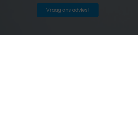
Vraag ons advies!
Finweijs
De Poelzoom 5 A
2391 BP
Hazerswoude-Dorp
0683949078
welkom@finweijs.nl
Navigeren