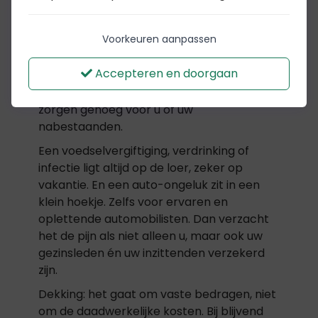
Voorkeuren aanpassen
Voor als u, spreekwoordelijk gezien, onder
de tram komt. En daar blijvend letsel aan
Accepteren en doorgaan
overhoudt of overlijdt. De kans is heel klein,
maar de ellende is enorm. Dan zijn er al
zorgen genoeg voor u of uw
nabestaanden.
Een voedselvergiftiging, verdrinking of
infectie ligt altijd op de loer, zeker op
vakantie. En een auto-ongeluk zit in een
klein hoekje. Zelfs voor ervaren en
oplettende automobilisten. Dan verzacht
het de pijn als niet alleen u, maar ook uw
gezinsleden én uw inzittenden verzekerd
zijn.
Dekking: het gaat om vaste bedragen, niet
om de daadwerkelijke kosten. Bij blijvend