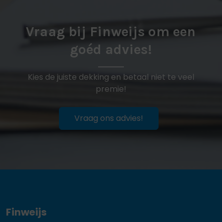
Vraag bij Finweijs om een
goéd advies!
Kies de juiste dekking en betaal niet te veel
premie!
Vraag ons advies!
Finweijs