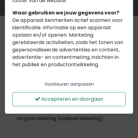
footer van de website.
Waar gebruiken we jouw gegevens voor?
De apparaat kenmerken actief scannen voor
identificatie. Informatie op een apparaat
opslaan en/of openen. Marketing
Verzeker alleen de echte
gerelateerde activiteiten, zoals het tonen van
gepersonaliseerde advertenties en content,
risico’s
advertentie- en contentmeting, inzichten in
het publiek en productontwikkeling.
Met een tandartsverzekering zijn ook uw
tanden goed verzekerd. U kunt kiezen uit
Voorkeuren aanpassen
3 tandartsverzekeringen. Zo zit er altijd wel
1 bij die bij u past. Goed om te weten: een
Accepteren en doorgaan
tandartsverzekering kunt u het beste
afsluiten in combinatie met een
zorgverzekering (basisverzekering).