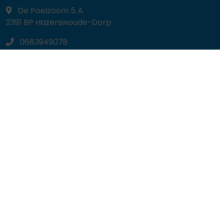
De Poelzoom 5 A
2391 BP
Hazerswoude-Dorp
0683949078
welkom@finweijs.nl
Navigeren
Hypotheekadvies
Mijn situatie
Zelf berekenen
Particulier
Zakelijk
Contact