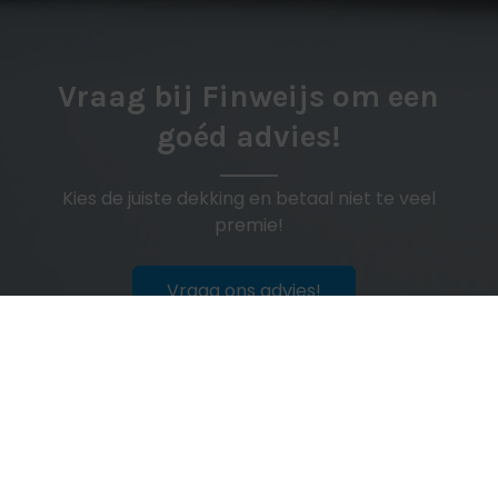
Vraag bij Finweijs om een
goéd advies!
Kies de juiste dekking en betaal niet te veel
premie!
Vraag ons advies!